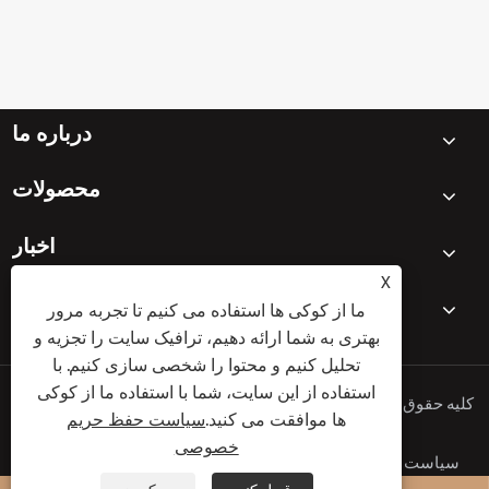
درباره ما
محصولات
اخبار
X
با ما تماس بگیرید
ما از کوکی ها استفاده می کنیم تا تجربه مرور
بهتری به شما ارائه دهیم، ترافیک سایت را تجزیه و
تحلیل کنیم و محتوا را شخصی سازی کنیم. با
استفاده از این سایت، شما با استفاده ما از کوکی
کپی رایت © 2025 Ningbo Keyi Electric Appliance Co., Ltd. کلیه حقوق
ها موافقت می کنید.
سیاست حفظ حریم
محفوظ است.
خصوصی
سیاست حفظ حریم خصوصی
XML
RSS
Sitemap
Links